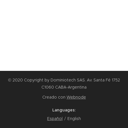
© 2020 Copyright by Dominiotech SAS. Av. Santa Fé 1752
C1060 CABA-Argentina
Creado con
Webnode
Languages
Español
English