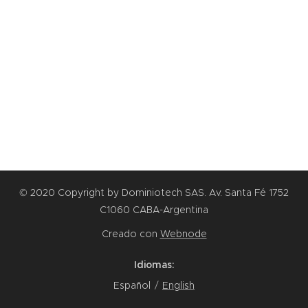
© 2020 Copyright by Dominiotech SAS. Av. Santa Fé 1752
C1060 CABA-Argentina
Creado con
Webnode
Idiomas
Español
English