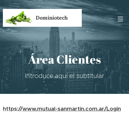
Dominiotech
Área Clientes
Introduce aquí el subtítular
https://
www.mutual-sanmartin.com.ar/Login